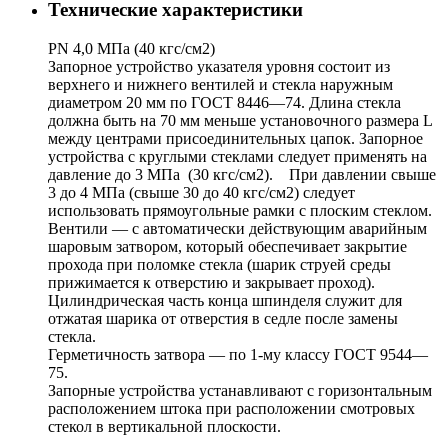
Технические характеристики
PN 4,0 МПа (40 кгс/см2)
Запорное устройство указателя уровня состоит из
верхнего и нижнего вентилей и стекла наружным
диаметром 20 мм по ГОСТ 8446—74. Длина стекла
должна быть на 70 мм меньше установочного размера L
между центрами присоединительных цапок. Запорное
устройства с круглыми стеклами следует применять на
давление до 3 МПа (30 кгс/см2). При давлении свыше
3 до 4 МПа (свыше 30 до 40 кгс/см2) следует
использовать прямоугольные рамки с плоским стеклом.
Вентили — с автоматически действующим аварийным
шаровым затвором, который обеспечивает закрытие
прохода при поломке стекла (шарик струей среды
прижимается к отверстию и закрывает проход).
Цилиндрическая часть конца шпинделя служит для
отжатая шарика от отверстия в седле после замены
стекла.
Герметичность затвора — по 1-му классу ГОСТ 9544—
75.
Запорные устройства устанавливают с горизонтальным
расположением штока при расположении смотровых
стекол в вертикальной плоскости.