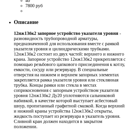
40
7800 руб
Описание
12нж13бк2 запорное устройство указателя уровня
-
разновидность трубопроводной арматуры,
предназначенной для использования вместе с рамкой
указателя уровня и цилиндрическими трубками.
12нж13бк2 состоит из двух частей: верхнего и нижнего
крана. Запорное устройство 12нж13бк2 прикрепляется с
помощью резьбового цапкового присоединения к котлу,
емкости, сосуду или резервуару. В специальные
отверстия на нижнем и верхнем запорных элементах
закрепляется рамка указателя уровня или стеклянная
трубка. Концы рамки или стекла в местах
соприкосновения с запорным устройством указателя
уровня 12нж13бк2 Ду20 уплотняются сальниковой
набивкой, в качестве которой выступает асбестовый
шнур, пропитанный графитной смазкой. Когда верхний
и нижний краны устройства 12нж13бк2 открыты,
жидкость поступает из резервуара в указатель уровня.
Сливной кран должен находится в закрытом
положении.