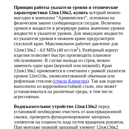
Принцип работы указателя уровня и технические
характеристики 12нж13бк2, купить
который можно
выгодно в компании "Армкомплект", основаны на
физическом законе сообщающихся сосудов. Величина
уровня в жидкости в резервуаре равна значению уровня
жидкости в указателе уровня. Для эвакуации жидкости
из указателя уровня в нижнем кране предусмотрен
спускной кран. Максимальное рабочее давление для
2
12нж13бк2 - 4,0 МПа (40 кгс/см
). Разборный корпус
изделия позволяет быстро производить плановое
обслуживание. В случае выхода из строя, можно
заменить один кран (верхний или нижний). Кран
12нж13бк2 применяется в сочетании с рамкой указателя
уровня 12кч11бк, укомплектованной обычным или
рифленым стеклом (
стекло Клингера
). Так как изделие
выполнено из коррозийностойкой стали, оно может
устанавливаться на различные среды, в том числе
агрессивные.
Водоуказательное утройство 12нж13бк2
перед
установкой необходимо очистить от консервационной
смазки, проверить функционирование запорных
элементов на плавность хода путем вращения рукояток.
При монтаже нижний запорный элемент 12нж13бк2