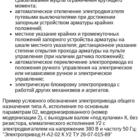
срабатывания муфты ограничения крутящего
момента;
автоматическое отключение электродвигателя
путевыми выключателями при достижении
запорным устройством арматуры крайних
положений;
местное указание крайних и промежуточных
положений запорного устройства арматуры на
шкале местного указателя; дистанционное указание
степени открытия прохода арматуры на пульте
управления (при наличии датчика положений);
автоматическое переключение электропривода из
положения ручного 'управления на электрическое
или независимое ручное и электрическое
управление;
электрическую блокировку электропривода с
работой других механизмов и агрегатов.
Пример условного обозначения электропривода общего
назначения типа А, исполнения по основным
параметрам 02, модернизированного (номер
модернизации 2), с выходным валом «под кулачки» К, без
резистора, климатического исполнения У2 с
электродвигателем на напряжение 380 В и частоту 50 Гц:
"Электропривод Н-А2-02 К У2 ТУ 26-07-015-89"