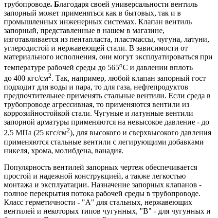
трубопроводе
. Б
лагодаря своей универсальности вентиль
запорный может применяться как в бытовых, так и в
промышленных инженерных системах. Клапан вентиль
запорный, представленные в нашем в магазине,
изготавливается из пентапласта, пластмассы, чугуна, латуни,
углеродистой и нержавеющей стали. В зависимости от
материального исполнения, они могут эксплуатироваться при
о
температуре рабочей среды до 565
С и давлении вплоть
2
до 400 кгс/см
. Так, например, любой клапан запорный гост
подходит для воды и пара, то для газа, нефтепродуктов
предпочтительнее применять стальные вентили. Если среда в
трубопроводе агрессивная, то применяются вентили из
коррозийностойкой стали. Чугуные и латунные вентили
запорной арматуры применяются на невысокое давление - до
2
2,5 МПа (25 кгс/см
), для высокого и сверхвысокого давления
применяются стальные вентили с легирующими добавками
никеля, хрома, молибдена, ванадия.
Популярность вентилей запорных чертеж обеспечивается
простой и надежной конструкцией, а также легкостью
монтажа и эксплуатации. Назначение запорных клапанов -
полное перекрытия потока рабочей среды в трубопроводе.
Класс герметичности - "А" для стальных, нержавеющих
вентилей и некоторых типов чугунных, "В" - для чугунных и