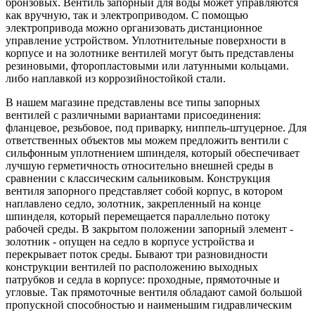
бронзовых. Вентиль запорный для воды может управляются
как вручную, так и электроприводом. С помощью
электропривода можно организовать дистанционное
управление устройством. Уплотнительные поверхности в
корпусе и на золотнике вентилей могут быть представлены
резиновыми, фторопластовыми или латунными кольцами.
либо наплавкой из коррозийностойкой стали.
В нашем магазине представлены все типы запорных
вентилей с различными вариантами присоединения:
фланцевое, резьбовое, под приварку, ниппель-штуцерное. Для
ответственных объектов мы можем предложить вентили с
сильфонным уплотнением шпинделя, который обеспечивает
лучшую герметичность относительно внешней среды в
сравнении с классическим сальниковым. Конструкция
вентиля запорного представляет собой корпус, в котором
наплавлено седло, золотник, закрепленный на конце
шпинделя, который перемещается параллельно потоку
рабочей среды. В закрытом положении запорный элемент -
золотник - опущен на седло в корпусе устройства и
перекрывает поток среды. Бывают три разновидности
конструкции вентилей по расположению выходных
патрубков и седла в корпусе: проходные, прямоточные и
угловые. Так прямоточные вентиля обладают самой большой
пропускной способностью и наименьшим гидравлическим