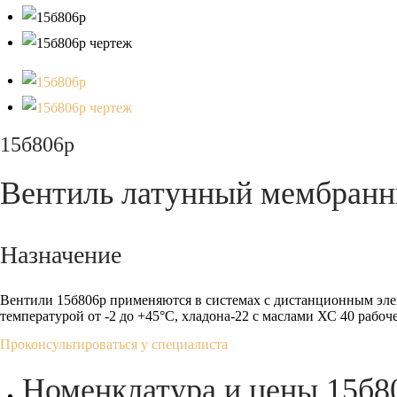
15б806р
Вентиль латунный мембран
Назначение
Вентили 15б806р применяются в системах с дистанционным эле
температурой от -2 до +45°С, хладона-22 с маслами ХС 40 рабоч
Проконсультироваться у специалиста
Номенклатура и цены 15б8