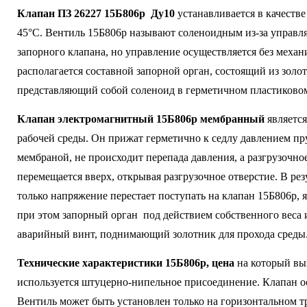
Клапан ПЗ 26227 15Б806р Ду10
устанавливается в качеств
45°С. Вентиль 15Б806р называют соленоидным из-за управл
запорного клапана, но управление осуществляется без механ
располагается составной запорной орган, состоящий из зо
представляющий собой соленоид в герметичном пластиковом 
Клапан электромагнитный 15Б806р мембранный
являетс
рабочей среды. Он прижат герметично к седлу давлением пр
мембраной, не происходит перепада давления, а разгрузочн
перемещается вверх, открывая разгрузочное отверстие. В ре
только напряжение перестает поступать на клапан 15Б806р, 
при этом запорный орган под действием собственного веса 
аварийный винт, поднимающий золотник для прохода среды
Технические характеристики 15Б806р, цена
на который вы
используется штуцерно-нипельное присоединение. Клапан ос
Вентиль может быть установлен только на горизонтальном т