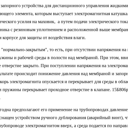
е запорного устройства для дистанционного управления жидким
яющего элемента, которым выступает электромагнитная катушка
ического усилия на маховик, а путем подачи электрического то
лотника с резиновым уплотнением и расположенной выше мембра
корпусе для защиты от воздействия влаги.
я "нормально-закрытым", то есть, при отсутствии напряжения на
ужины и рабочей среды в полости над мембраной. При этом, вви
ое отверстие закрыто. При поступлении напряжения на электром
зультате происходит понижение давления над мембраной и запор
якорь электромагнита опускается и перекрывает для среды в обла
и пружины перекрывает проходное отверстие в клапане. 15Б806р 
.
годна предполагают его применение на трубопроводах давление
нащен устройством ручного дублирования (аварийный винт), чт
рубопроводе электромагнитом вверх, а среда подается по направ