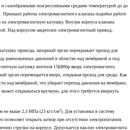
и и газообразными неагрессивными средами температурой до до
. Принцип работы электромагнитного клапана подобен работе
ка на электромагнитную катушку. Внутри корпуса клапана
ной. Над корпусом закреплен электромагнитный привод,
 катушку привода, запорный орган перекрывает проход для
ду равнозначных давлений в областях над мембраной и под
агнитную катушку вентиля 15Б806р якорь электромагнита
ный орган перемещается вверх, открывая проход для среды. Как
сти над мембраной, что убирает перепад давления на мембране,
может открываться вручную, для этого требуется ввернуть
2
м не выше 2,3 МПа (23 кгс/см
). Для установки в систему
о позволяет открыть затвор при отсутствии электропитания.
лению стрелки на корпусе. Допускается наклон электромагнита