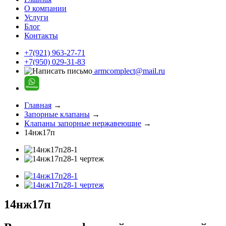
О компании
Услуги
Блог
Контакты
+7(921) 963-27-71
+7(950) 029-31-83
armcomplect@mail.ru
Главная
→
Запорные клапаны
→
Клапаны запорные нержавеющие
→
14нж17п
14нж17п