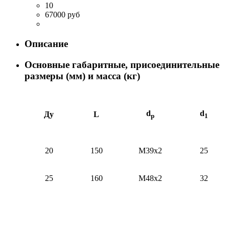
10
67000 руб
Описание
Основные габаритные, присоединительные
размеры (мм) и масса (кг)
d
d
Ду
L
p
1
20
150
М39х2
25
25
160
М48х2
32