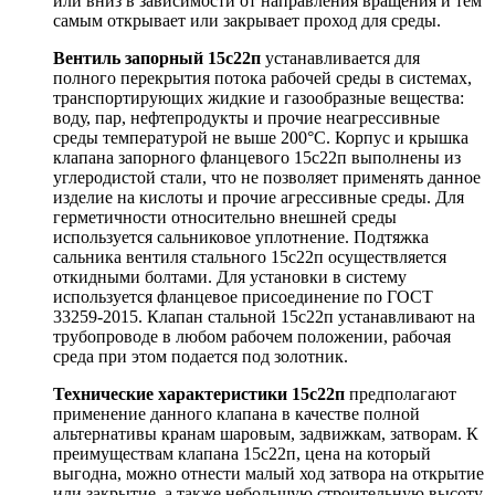
или вниз в зависимости от направления вращения и тем
самым открывает или закрывает проход для среды.
Вентиль запорный 15с22п
устанавливается для
полного перекрытия потока рабочей среды в системах,
транспортирующих жидкие и газообразные вещества:
воду, пар, нефтепродукты и прочие неагрессивные
среды температурой не выше 200°С. Корпус и крышка
клапана запорного фланцевого 15с22п выполнены из
углеродистой стали, что не позволяет применять данное
изделие на кислоты и прочие агрессивные среды. Для
герметичности относительно внешней среды
используется сальниковое уплотнение. Подтяжка
сальника вентиля стального 15с22п осуществляется
откидными болтами. Для установки в систему
используется фланцевое присоединение по ГОСТ
33259-2015. Клапан стальной 15с22п устанавливают на
трубопроводе в любом рабочем положении, рабочая
среда при этом подается под золотник.
Технические характеристики 15с22п
предполагают
применение данного клапана в качестве полной
альтернативы кранам шаровым, задвижкам, затворам. К
преимуществам клапана 15с22п, цена на который
выгодна, можно отнести малый ход затвора на открытие
или закрытие, а также небольшую строительную высоту,