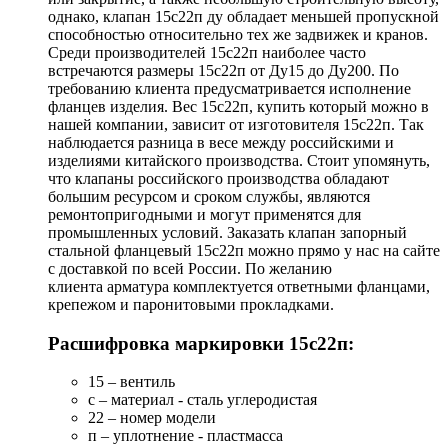
однако, клапан 15с22п ду обладает меньшей пропускной
способностью относительно тех же задвижек и кранов.
Среди производителей 15с22п наиболее часто
встречаются размеры 15с22п от Ду15 до Ду200. По
требованию клиента предусматривается исполнение
фланцев изделия. Вес 15с22п, купить который можно в
нашей компании, зависит от изготовителя 15с22п. Так
наблюдается разница в весе между российскими и
изделиями китайского производства. Стоит упомянуть,
что клапаны российского производства обладают
большим ресурсом и сроком службы, являются
ремонтопригодными и могут применятся для
промышленных условий. Заказать клапан запорный
стальной фланцевый 15с22п можно прямо у нас на сайте
с доставкой по всей России. По желанию
клиента арматура комплектуется ответными фланцами,
крепежом и паронитовыми прокладками.
Расшифровка маркировки 15с22п:
15 – вентиль
с – материал - сталь углеродистая
22 – номер модели
п – уплотнение - пластмасса