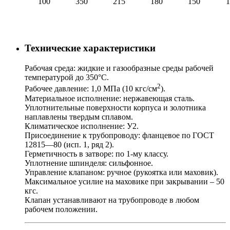
100
350
215
180
150
1
Технические характеристики
Рабочая среда: жидкие и газообразные среды рабочей
температурой до 350°С.
2
Рабочее давление: 1,0 МПа (10 кгс/см
).
Материальное исполнение: нержавеющая сталь.
Уплотнительные поверхности корпуса и золотника
наплавлены твердым сплавом.
Климатическое исполнение: У2.
Присоединение к трубопроводу: фланцевое по ГОСТ
12815—80 (исп. 1, ряд 2).
Герметичность в затворе: по 1-му классу.
Уплотнение шпинделя: сильфонное.
Управление клапаном: ручное (рукоятка или маховик).
Максимальное усилие на маховике при закрывании – 50
кгс.
Клапан устанавливают на трубопроводе в любом
рабочем положении.