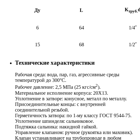
К
Ду
L
труб.
6
64
1/4˝
15
68
1/2˝
Технические характеристики
Рабочая среда: вода, пар, газ, агрессивные среды
температурой до 300°С.
2
Рабочее давление: 2,5 МПа (25 кгс/см
).
Материальное исполнение корпуса: 20Х13.
Уплотнение в затворе: конусное, металл по металлу.
Присоединительные концы: с внутренней
соединительной резьбой.
Герметичность затвора: по 1-му классу ГОСТ 9544-75.
Уплотнение шпинделя: сальниковое.
Подтяжка сальника: накидной гайкой.
Управление клапаном: ручное (рукоятка или маховик).
Клапан устанавливают на трубопроводе в любом