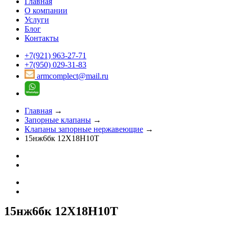
Главная
О компании
Услуги
Блог
Контакты
+7(921) 963-27-71
+7(950) 029-31-83
armcomplect@mail.ru
Главная
→
Запорные клапаны
→
Клапаны запорные нержавеющие
→
15нж6бк 12Х18Н10Т
15нж6бк 12Х18Н10Т