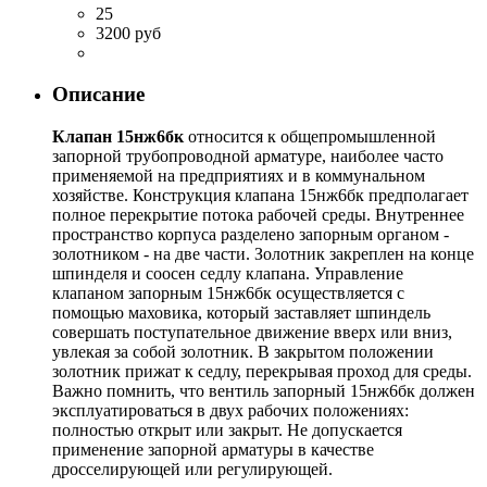
25
3200 руб
Описание
Клапан 15нж6бк
относится к общепромышленной
запорной трубопроводной арматуре, наиболее часто
применяемой на предприятиях и в коммунальном
хозяйстве. Конструкция клапана 15нж6бк предполагает
полное перекрытие потока рабочей среды. Внутреннее
пространство корпуса разделено запорным органом -
золотником - на две части. Золотник закреплен на конце
шпинделя и соосен седлу клапана. Управление
клапаном запорным 15нж6бк осуществляется с
помощью маховика, который заставляет шпиндель
совершать поступательное движение вверх или вниз,
увлекая за собой золотник. В закрытом положении
золотник прижат к седлу, перекрывая проход для среды.
Важно помнить, что вентиль запорный 15нж6бк должен
эксплуатироваться в двух рабочих положениях:
полностью открыт или закрыт. Не допускается
применение запорной арматуры в качестве
дросселирующей или регулирующей.