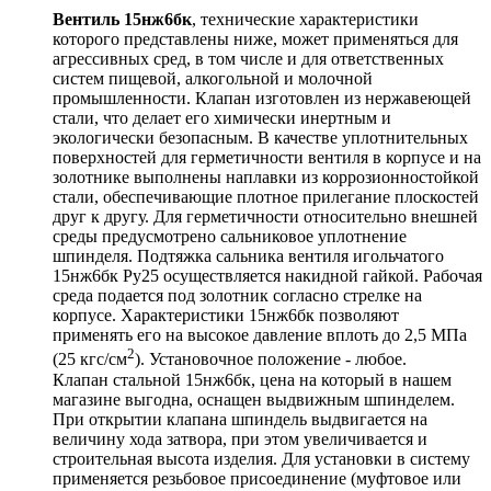
Вентиль 15нж6бк
, технические характеристики
которого представлены ниже, может применяться для
агрессивных сред, в том числе и для ответственных
систем пищевой, алкогольной и молочной
промышленности. Клапан изготовлен из нержавеющей
стали, что делает его химически инертным и
экологически безопасным. В качестве уплотнительных
поверхностей для герметичности вентиля в корпусе и на
золотнике выполнены наплавки из коррозионностойкой
стали, обеспечивающие плотное прилегание плоскостей
друг к другу. Для герметичности относительно внешней
среды предусмотрено сальниковое уплотнение
шпинделя. Подтяжка сальника вентиля игольчатого
15нж6бк Ру25 осуществляется накидной гайкой. Рабочая
среда подается под золотник согласно стрелке на
корпусе. Характеристики 15нж6бк позволяют
применять его на высокое давление вплоть до 2,5 МПа
2
(25 кгс/см
). Установочное положение - любое.
Клапан стальной 15нж6бк, цена на который в нашем
магазине выгодна, оснащен выдвижным шпинделем.
При открытии клапана шпиндель выдвигается на
величину хода затвора, при этом увеличивается и
строительная высота изделия. Для установки в систему
применяется резьбовое присоединение (муфтовое или