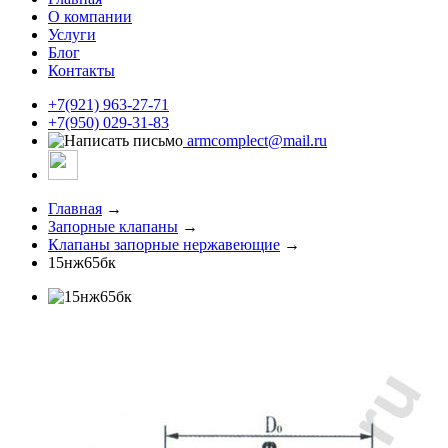
О компании
Услуги
Блог
Контакты
+7(921) 963-27-71
+7(950) 029-31-83
armcomplect@mail.ru
Главная
→
Запорные клапаны
→
Клапаны запорные нержавеющие
→
15нж65бк