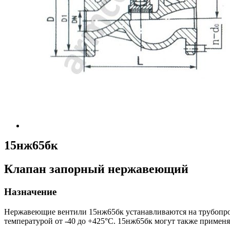
15нж65бк
Клапан запорный нержавеющий
Назначение
Нержавеющие вентили 15нж65бк устанавливаются на трубопрово
температурой от -40 до +425°С. 15нж65бк могут также применя