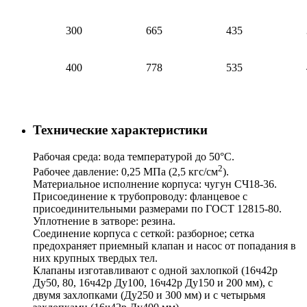
300
665
435
400
778
535
Технические характеристики
Рабочая среда: вода температурой до 50°С.
2
Рабочее давление: 0,25 МПа (2,5 кгс/см
).
Материальное исполнение корпуса: чугун СЧ18-36.
Присоединение к трубопроводу: фланцевое с
присоединительными размерами по ГОСТ 12815-80.
Уплотнение в затворе: резина.
Соединение корпуса с сеткой: разборное; сетка
предохраняет приемный клапан и насос от попадания в
них крупных твердых тел.
Клапаны изготавливают с одной захлопкой (16ч42р
Ду50, 80, 16ч42р Ду100, 16ч42р Ду150 и 200 мм), с
двумя захлопками (Ду250 и 300 мм) и с четырьмя