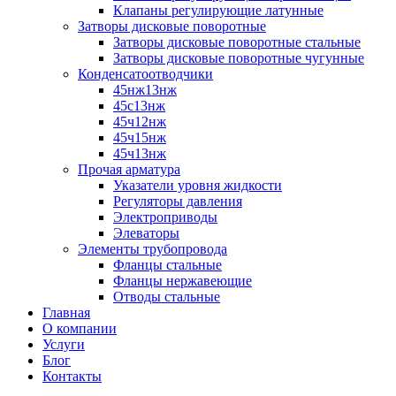
Клапаны регулирующие латунные
Затворы дисковые поворотные
Затворы дисковые поворотные стальные
Затворы дисковые поворотные чугунные
Конденсатоотводчики
45нж13нж
45с13нж
45ч12нж
45ч15нж
45ч13нж
Прочая арматура
Указатели уровня жидкости
Регуляторы давления
Электроприводы
Элеваторы
Элементы трубопровода
Фланцы стальные
Фланцы нержавеющие
Отводы стальные
Главная
О компании
Услуги
Блог
Контакты