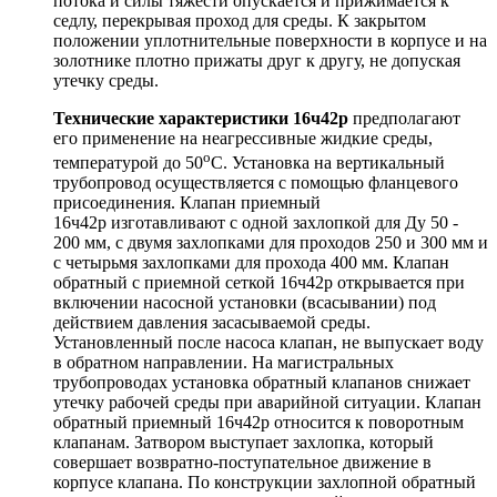
потока и силы тяжести опускается и прижимается к
седлу, перекрывая проход для среды. К закрытом
положении уплотнительные поверхности в корпусе и на
золотнике плотно прижаты друг к другу, не допуская
утечку среды.
Технические характеристики 16ч42р
предполагают
его применение на неагрессивные жидкие среды,
о
температурой до 50
С. Установка на вертикальный
трубопровод осуществляется с помощью фланцевого
присоединения. Клапан приемный
16ч42р изготавливают с одной захлопкой для Ду 50 -
200 мм, с двумя захлопками для проходов 250 и 300 мм и
с четырьмя захлопками для прохода 400 мм. Клапан
обратный с приемной сеткой 16ч42р открывается при
включении насосной установки (всасывании) под
действием давления засасываемой среды.
Установленный после насоса клапан, не выпускает воду
в обратном направлении. На магистральных
трубопроводах установка обратный клапанов снижает
утечку рабочей среды при аварийной ситуации. Клапан
обратный приемный 16ч42р относится к поворотным
клапанам. Затвором выступает захлопка, который
совершает возвратно-поступательное движение в
корпусе клапана. По конструкции захлопной обратный