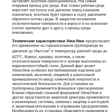
заставляет золотник приподниматься, тем самым
открывая проход для среды. Как только рабочая среда
перестает поступать или давление перед клапаном
понизиться, золотник будет прижат к седлу давлением
обратного потока среды. В закрытом положении
уплотнительные поверхности в корпусе и на золотнике
плотно прижаты друг к другу, а проход среды
невозможен.
Технические характеристики 16нж10нж
предполагают
его применение на горизонтальном трубопроводе на
2
давление до 16кгс/см
и температуру рабочей среды до
о
425
С. Корпус, крышка, золотник, а также
уплотнительные поверхности в затворе выполнены из
коррозионностойкой стали. Данный факт делает
16нж10нж особенно востребованным изделием для
химической, молочной, пищевой и алкогольной
промышленности ввиду химической инертности и
экологической безопасности. Для установки на
трубопровод применяется фланцевое присоединение.
Клапан обратный стальной фланцевый 16нж10нж и
другие представители защитной арматуры применяются
в инженерных системах, начиная с квартир и коттеджей
и заканчивая котельными и огромными предприятиями.
Необходимость их установки объясняется снижением и