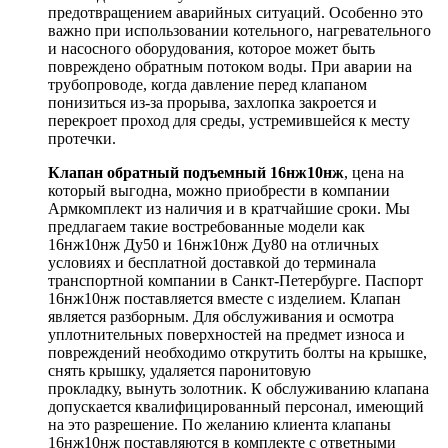
предотвращением аварийных ситуаций. Особенно это
важно при использовании котельного, нагревательного
и насосного оборудования, которое может быть
повреждено обратным потоком воды. При аварии на
трубопроводе, когда давление перед клапаном
понизиться из-за прорыва, захлопка закроется и
перекроет проход для среды, устремившейся к месту
протечки.
Клапан обратный подъемный 16нж10нж
, цена
на
который выгодна, можно приобрести в компании
Армкомплект из наличия и в кратчайшие сроки. Мы
предлагаем такие востребованные модели как
16нж10нж Ду50 и 16нж10нж Ду80 на отличных
условиях и бесплатной доставкой до терминала
транспортной компании в Санкт-Петербурге. Паспорт
16нж10нж поставляется вместе с изделием. Клапан
является разборным. Для обслуживания и осмотра
уплотнительных поверхностей на предмет износа и
повреждений необходимо открутить болты на крышке,
снять крышку, удаляется паронитовую
прокладку, вынуть золотник. К обслуживанию клапана
допускается квалифицированный персонал, имеющий
на это разрешение. По желанию клиента клапаны
16нж10нж поставляются в комплекте с ответными