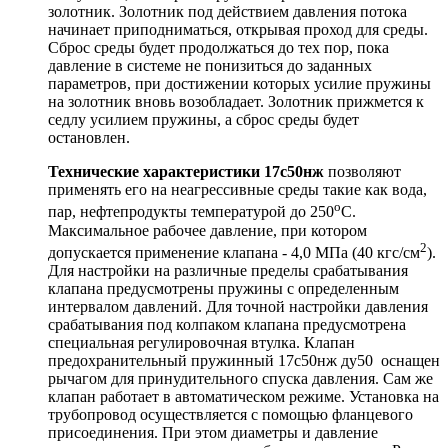
золотник. Золотник под действием давления потока
начинает приподниматься, открывая проход для среды.
Сброс среды будет продолжаться до тех пор, пока
давление в системе не понизиться до заданных
параметров, при достижении которых усилие пружины
на золотник вновь возобладает. Золотник прижмется к
седлу усилием пружины, а сброс среды будет
остановлен.
Технические характеристики 17с50нж
позволяют
применять его на неагрессивные среды такие как вода,
о
пар, нефтепродукты температурой до 250
С.
Максимальное рабочее давление, при котором
2
допускается применение клапана - 4,0 МПа (40 кгс/см
).
Для настройки на различные пределы срабатывания
клапана предусмотрены пружины с определенным
интервалом давлений. Для точной настройки давления
срабатывания под колпаком клапана предусмотрена
специальная регулировочная втулка. Клапан
предохранительный пружинный 17с50нж ду50 оснащен
рычагом для принудительного спуска давления. Сам же
клапан работает в автоматическом режиме. Установка на
трубопровод осуществляется с помощью фланцевого
присоединения. При этом диаметры и давление