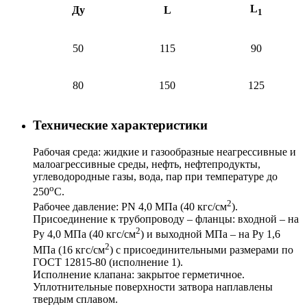
L
Ду
L
1
50
115
90
80
150
125
Технические характеристики
Рабочая среда: жидкие и газообразные неагрессивные и
малоагрессивные среды, нефть, нефтепродукты,
углеводородные газы, вода, пар при температуре до
о
250
С.
2
Рабочее давление: PN 4,0 МПа (40 кгс/см
).
Присоединение к трубопроводу – фланцы: входной – на
2
Ру 4,0 МПа (40 кгс/см
) и выходной МПа – на Ру 1,6
2
МПа (16 кгс/см
) с присоединительными размерами по
ГОСТ 12815-80 (исполнение 1).
Исполнение клапана: закрытое герметичное.
Уплотнительные поверхности затвора наплавлены
твердым сплавом.