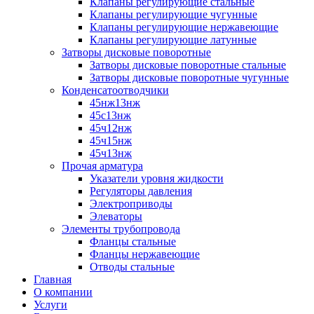
Клапаны регулирующие стальные
Клапаны регулирующие чугунные
Клапаны регулирующие нержавеющие
Клапаны регулирующие латунные
Затворы дисковые поворотные
Затворы дисковые поворотные стальные
Затворы дисковые поворотные чугунные
Конденсатоотводчики
45нж13нж
45с13нж
45ч12нж
45ч15нж
45ч13нж
Прочая арматура
Указатели уровня жидкости
Регуляторы давления
Электроприводы
Элеваторы
Элементы трубопровода
Фланцы стальные
Фланцы нержавеющие
Отводы стальные
Главная
О компании
Услуги