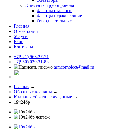
Элеваторы
Элементы трубопровода
Фланцы стальные
Фланцы нержавеющие
Отводы стальные
Главная
О компании
Услуги
Блог
Контакты
+7(921) 963-27-71
+7(950) 029-31-83
armcomplect@mail.ru
Главная
→
Обратные клапаны
→
Клапаны обратные чугунные
→
19ч24бр