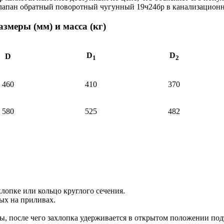
клапан обратный поворотный чугунный 19ч24бр в канализационн
змеры (мм) и масса (кг)
D
D
D
1
2
460
410
370
580
525
482
хлопке или кольцо круглого сечения.
ых на приливах.
ы, после чего захлопка удерживается в открытом положении под