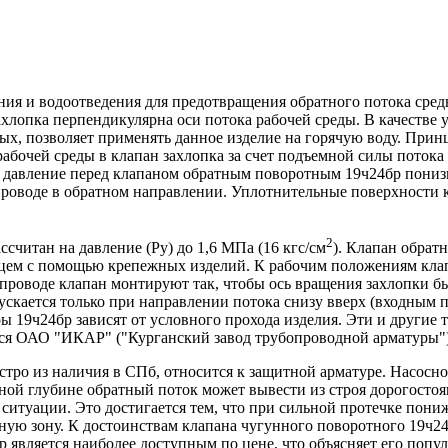
ия и водоотведения для предотвращения обратного потока среды
ахлопка перпендикулярна оси потока рабочей среды. В качестве
вых, позволяет применять данное изделие на горячую воду. Прин
абочей среды в клапан захлопка за счет подъемной силы потока 
о давление перед клапаном обратным поворотным 19ч24бр понизи
проводе в обратном направлении. Уплотнительные поверхности 
2
ссчитан на давление (Ру) до 1,6 МПа (16 кгс/см
). Клапан обрат
нцем с помощью крепежных изделий. К рабочим положениям клап
проводе клапан монтируют так, чтобы ось вращения захлопки б
ускается только при направлении потока снизу вверх (входным 
ры 19ч24бр зависят от условного прохода изделия. Эти и другие
ятся ОАО "ИКАР" ("Курганский завод трубопроводной арматуры"
тро из наличия в СПб, относится к защитной арматуре. Насосно
чной глубине обратный поток может вывести из строя дорогост
ситуации. Это достигается тем, что при сильной протечке пониж
ную зону. К достоинствам клапана чугунного поворотного 19ч2
 является наиболее доступным по цене, что объясняет его попу