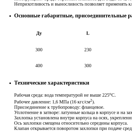
Неприхотливость и выносливость позволяет применять 
Основные габаритные, присоединительные ра
Ду
L
300
230
400
300
Технические характеристики
о
Рабочая среда: вода температурой не выше 225
С.
2
Рабочее давление: 1,6 МПа (16 кгс/см
).
Присоединение к трубопроводу: фланцевое.
Уплотнение в затворе: латунные кольца в корпусе и на за
Захлопка установлена внутри корпуса на осях, укрепленн
Ось захлопки смещена относительно середины корпуса.
Клапан открывается поворотом захлопки при подаче сред