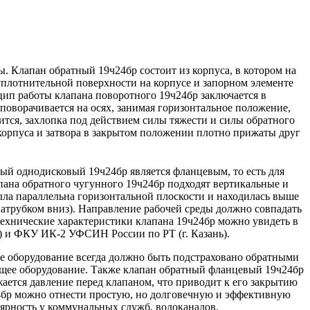
. Клапан обратный 19ч24бр состоит из корпуса, в котором на
 уплотнительной поверхности на корпусе и запорном элементе
цип работы клапана поворотного 19ч24бр заключается в
поворачивается на осях, занимая горизонтальное положение,
тся, захлопка под действием силы тяжести и силы обратного
корпуса и затвора в закрытом положении плотно прижаты друг
ный однодисковый 19ч24бр является фланцевым, то есть для
ана обратного чугунного 19ч24бр подходят вертикальные и
ыла параллельна горизонтальной плоскости и находилась выше
патрубком вниз). Направление рабочей среды должно совпадать
 технические характеристики клапана 19ч24бр можно увидеть в
) и ФКУ ИК-2 УФСИН России по РТ (г. Казань).
е оборудование всегда должно быть подстраховано обратными
оящее оборудование. Также клапан обратный фланцевый 19ч24бр
ается давление перед клапаном, что приводит к его закрытию
4бр можно отнести простую, но долговечную и эффективную
лярность у коммунальных служб, водоканалов.