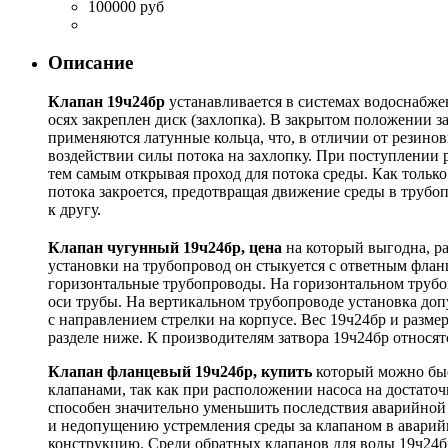
100000 руб
Описание
Клапан 19ч24бр
устанавливается в системах водоснабжен
осях закреплен диск (захлопка). В закрытом положении з
применяются латунные кольца, что, в отличии от резино
воздействии силы потока на захлопку. При поступлении р
тем самым открывая проход для потока среды. Как тольк
потока закроется, предотвращая движение среды в трубо
к другу.
Клапан чугунный 19ч24бр, цена
на который выгодна, ра
установки на трубопровод он стыкуется с ответным фла
горизонтальные трубопроводы. На горизонтальном трубо
оси трубы. На вертикальном трубопроводе установка доп
с направлением стрелки на корпусе. Вес 19ч24бр и разме
разделе ниже. К производителям затвора 19ч24бр относ
Клапан фланцевый 19ч24бр, купить
который можно быс
клапанами, так как при расположении насоса на достато
способен значительно уменьшить последствия аварийной 
и недопущению устремления среды за клапаном в аварий
конструкцию. Среди обратных клапанов для воды 19ч24бр