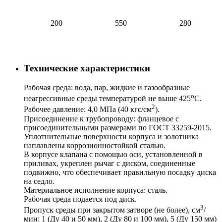
200
550
280
Технические характеристики
Рабочая среда: вода, пар, жидкие и газообразные
о
неагрессивные среды температурой не выше 425
С.
2
Рабочее давление: 4,0 МПа (40 кгс/см
).
Присоединение к трубопроводу: фланцевое с
присоединительными размерами по ГОСТ 33259-2015.
Уплотнительные поверхности корпуса и золотника
наплавлены коррозионностойкой сталью.
В корпусе клапана с помощью оси, установленной в
приливах, укреплен рычаг с диском, соединенные
подвижно, что обеспечивает правильную посадку диска
на седло.
Материальное исполнение корпуса: сталь.
Рабочая среда подается под диск.
3
Пропуск среды при закрытом затворе (не более), см
/
мин: 1 (Ду 40 и 50 мм), 2 (Ду 80 и 100 мм), 5 (Ду 150 мм)