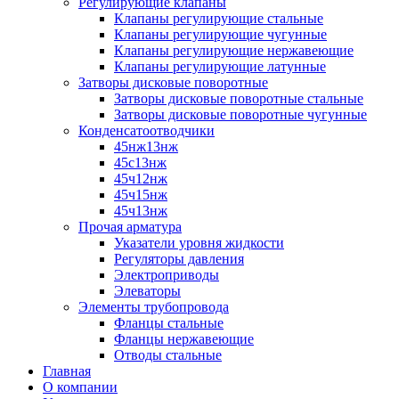
Регулирующие клапаны
Клапаны регулирующие стальные
Клапаны регулирующие чугунные
Клапаны регулирующие нержавеющие
Клапаны регулирующие латунные
Затворы дисковые поворотные
Затворы дисковые поворотные стальные
Затворы дисковые поворотные чугунные
Конденсатоотводчики
45нж13нж
45с13нж
45ч12нж
45ч15нж
45ч13нж
Прочая арматура
Указатели уровня жидкости
Регуляторы давления
Электроприводы
Элеваторы
Элементы трубопровода
Фланцы стальные
Фланцы нержавеющие
Отводы стальные
Главная
О компании