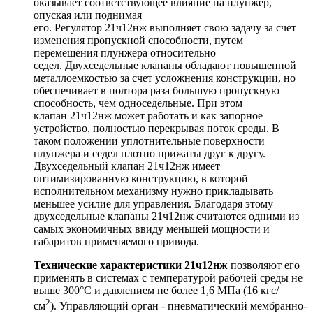
оказывает соответствующее влияние на плунжер,
опуская или поднимая
его. Регулятор 21ч12нж выполняет свою задачу за счет
изменения пропускной способности, путем
перемещения плунжера относительно
седел. Двухседельные клапаны обладают повышенной
металлоемкостью за счет усложнения конструкции, но
обеспечивает в полтора раза большую пропускную
способность, чем односедельные. При этом
клапан 21ч12нж может работать и как запорное
устройство, полностью перекрывая поток среды. В
таком положении уплотнительные поверхности
плунжера и седел плотно прижаты друг к другу.
Двухседельный клапан 21ч12нж имеет
оптимизированную конструкцию, в которой
исполнительном механизму нужно прикладывать
меньшее усилие для управления. Благодаря этому
двухседельные клапаны 21ч12нж считаются одними из
самых экономичных ввиду меньшей мощности и
габаритов применяемого привода.
Технические характеристики 21ч12нж
позволяют его
применять в системах с температурой рабочей среды не
выше 300°С и давлением не более 1,6 МПа (16 кгс/
2
см
). Управляющий орган - пневматический мембранно-