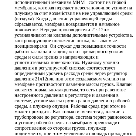
исполнительный механизм МИМ - состоит из гибкой
мембраны, которая передает перестановочное усилие на
плунжер за счет воздействия на нее управляющей среды
(воздуха). Когда давление управляющей среды
сбрасывается, мембрана возвращается в начальное
положение. Нередко производители 21ч12нж
устанавливают на клапаны дополнительные устройства,
контролирующие положение штока, называемые
позиционерами. Он служат для повышения точности
работы клапана и защищают от чрезмерного усилия
среды и силы трения в направляющих и
уплотнительных поверхностях. Нужному уровню
давления в регулируемой системе соответствует
определенный уровень расхода среды через регулятор
давления 21ч12нж, при этом создаваемом усилию на
мембране противостоит давление массы грузов. Клапан
является нормально-закрытым, то есть при равенстве
настроенного давления в регуляторе и давления в
системе, усилие массы грузов равно давлению рабочей
среды, а плунжер опущен. Рабочая среда при этом не
может проходить. Как только изменяется давление в
трубопроводе до регулятора, система теряет равновесие,
и усилие рабочей среды на мембрану превосходит
сопротивление со стороны грузов, плунжер
поднимается, при этом увеличивая площадь проходного