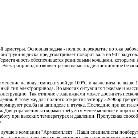
 арматуры. Основная задача - полное перекрытие потока рабоче
 Конструкция диска предусматривает поворот вала на 90 градусо
 Герметичность обеспечивается резиновыми кольцами, которыми 
. Электропривод позволяет реализовывать дистанционное безоп
о
менение на воду температурой до 100
С и давлением не выше 1
енный тип электропривода. Во многих ситуациях тяжелые и мас
конструкцию. Так отличие с задвижками может достигать несколь
делия. К тому же, для полного открытия затвору 32ч906р требуе
 формируют резьба на шпинделе и втулка. Последние при контакт
ия. Для управления затворами требуется менее мощные и дорогос
аботу при высоких температурах и давлении. Пропускная способн
а.
 лучше в компании "Армкомплект". Наши специалисты подберут 
оры укомплектовываются редуктором, электроприводом, компле