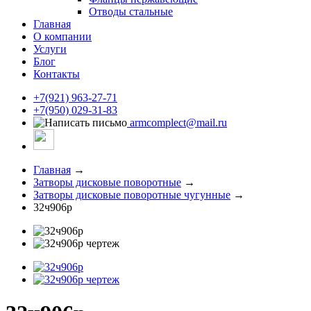
Отводы стальные
Главная
О компании
Услуги
Блог
Контакты
+7(921) 963-27-71
+7(950) 029-31-83
armcomplect@mail.ru
Главная
→
Затворы дисковые поворотные
→
Затворы дисковые поворотные чугунные
→
32ч906р