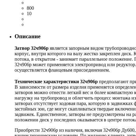
800
10
Описание
Затвор 32ч906р
является запорным видом трубопроводной
корпус, внутри которого на валу жестко закреплен диск.
потока, в открытом - занимает параллельное положение.
32ч906р может применяется электропривод или редуктор
осуществляется фланцевым присоединением.
Технические характеристики 32ч906р
предполагают при
В зависимости от размера изделия применяется определ
затворов можно отнести легкий вес и более компактную 
нагрузку на трубопровод и облегчить процесс монтажа из
затворах отсутствует ходовая пара, которую в задвижках
застойных зон, где могут скапливаться твердые включен
задвижек. Единственное, затворы не предусмотрены на р
положении диск у последних оказывается в центре поток
Приобрести 32ч906р из наличия, включая 32ч906р Ду600,
вашим техническим условиям. По желанию клиента, затв