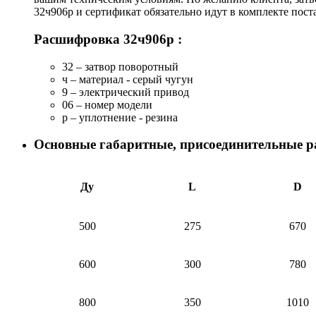
32ч906р и сертификат обязательно идут в комплекте пос
Расшифровка 32ч906р :
32 – затвор поворотный
ч – материал - серый чугун
9 – электрический привод
06 – номер модели
р – уплотнение - резина
Основные габаритные, присоединительные ра
Ду
L
D
500
275
670
600
300
780
800
350
1010