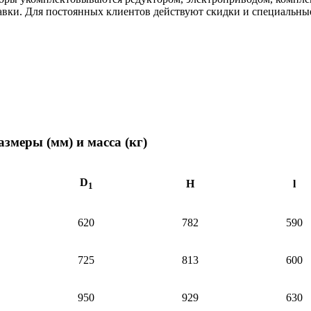
тавки. Для постоянных клиентов действуют скидки и специальные
змеры (мм) и масса (кг)
D
Н
l
1
620
782
590
725
813
600
950
929
630