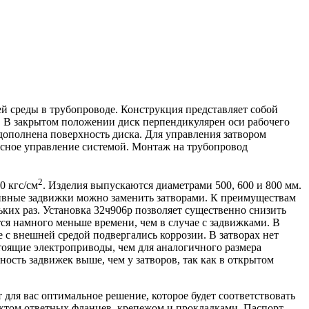
й среды в трубопроводе. Конструкция представляет собой
в. В закрытом положении диск перпендикулярен оси рабочего
дополнена поверхность диска. Для управления затвором
асное управление системой. Монтаж на трубопровод
2
0 кгс/см
. Изделия выпускаются диаметрами 500, 600 и 800 мм.
сивные задвижки можно заменить затворами. К преимуществам
ких раз. Установка 32ч906р позволяет существенно снизить
тся намного меньше времени, чем в случае с задвижками. В
е с внешней средой подвергались коррозии. В затворах нет
тоящие электроприводы, чем для аналогичного размера
ость задвижек выше, чем у затворов, так как в открытом
для вас оптимальное решение, которое будет соответствовать
ктом ответных фланцев, крепежом и прокладками. Паспорт